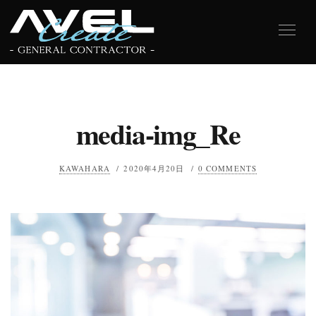
media-img_Re
KAWAHARA
/
2020年4月20日
/
0 COMMENTS