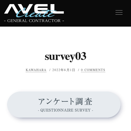
survey03
KAWAHARA
/
2022年8月1日
/
0 COMMENTS