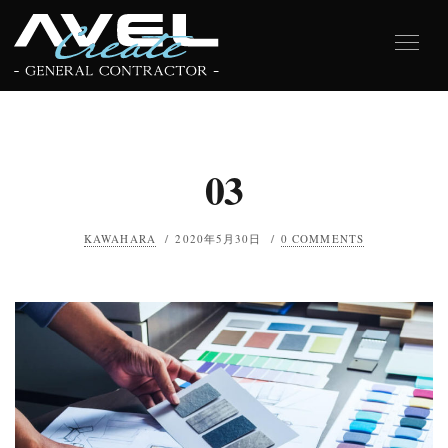
03
KAWAHARA
/
2020年5月30日
/
0 COMMENTS