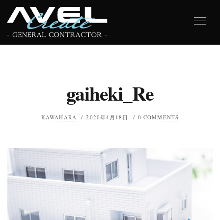
gaiheki_Re
KAWAHARA
/
2020年4月18日
/
0 COMMENTS