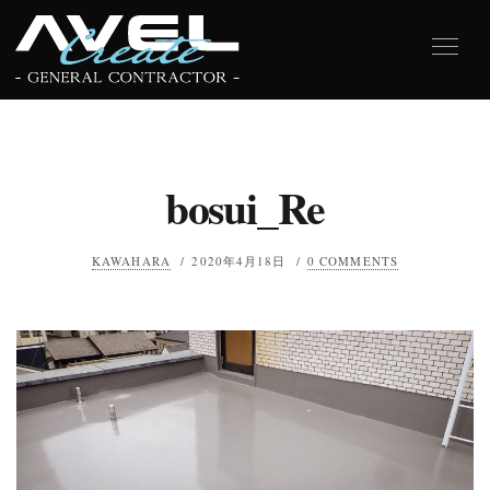
bosui_Re
KAWAHARA
/
2020年4月18日
/
0 COMMENTS