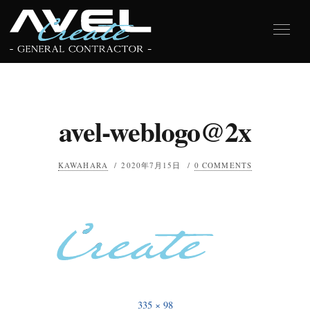
avel-weblogo@2x
KAWAHARA
/
2020年7月15日
/
0 COMMENTS
335 × 98